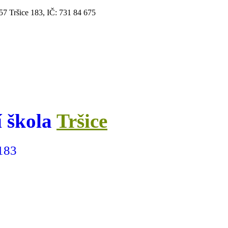
 57 Tršice 183, IČ: 731 84 675
 škola
Tršice
 183