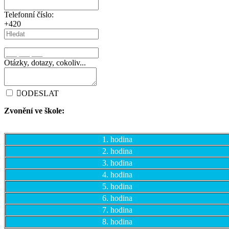
Telefonní číslo:
+420
Otázky, dotazy, cokoliv...
ODESLAT
Zvonění ve škole:
1. hodina
2. hodina
3. hodina
4. hodina
5. hodina
6. hodina
7. hodina
8. hodina