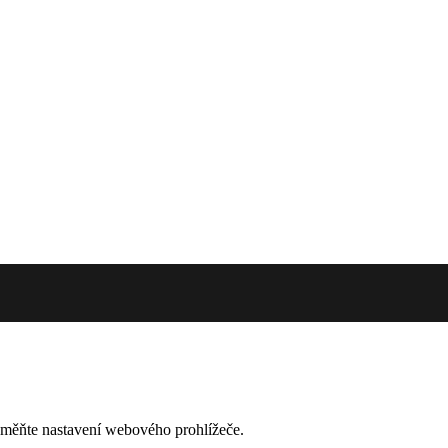
la a Mateřská škola Tršice | design & kód:
Bc. Petr Hubáč
změňte nastavení webového prohlížeče.