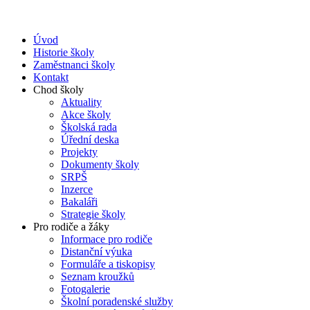
Úvod
Historie školy
Zaměstnanci školy
Kontakt
Chod školy
Aktuality
Akce školy
Školská rada
Úřední deska
Projekty
Dokumenty školy
SRPŠ
Inzerce
Bakaláři
Strategie školy
Pro rodiče a žáky
Informace pro rodiče
Distanční výuka
Formuláře a tiskopisy
Seznam kroužků
Fotogalerie
Školní poradenské služby