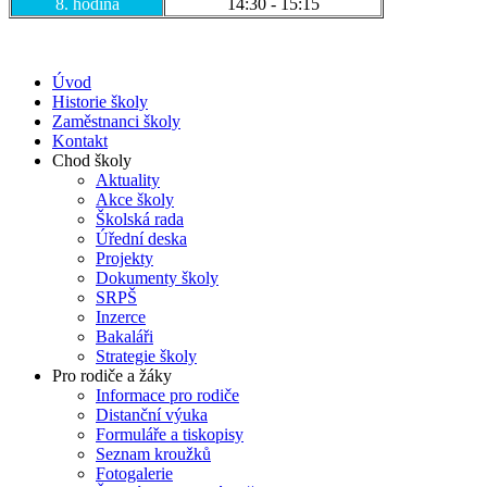
8. hodina
14:30 - 15:15
Úvod
Historie školy
Zaměstnanci školy
Kontakt
Chod školy
Aktuality
Akce školy
Školská rada
Úřední deska
Projekty
Dokumenty školy
SRPŠ
Inzerce
Bakaláři
Strategie školy
Pro rodiče a žáky
Informace pro rodiče
Distanční výuka
Formuláře a tiskopisy
Seznam kroužků
Fotogalerie