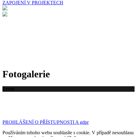
ZAPOJENÍ V PROJEKTECH
Fotogalerie
Error
©2023 Základní škola a Mateřská škola Tršice | design
& kód:
Bc. Petr Hubáček - webujchytre.cz
PROHLÁŠENÍ O PŘÍSTUPNOSTI A gdpr
Používáním tohoho webu souhlasíte s cookie. V případě nesouhlasu