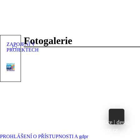
Fotogalerie
ZAPOJENÍ V
PROJEKTECH
©2023 Základní škola a Mateřská škola Tršice | design &
kód:
Bc. Petr Hubáček - webujchytre.cz
PROHLÁŠENÍ O PŘÍSTUPNOSTI A gdpr