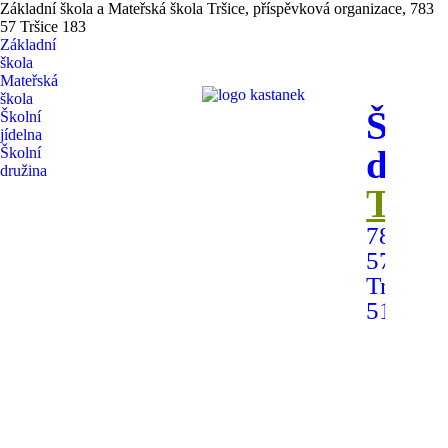
Základní škola a Mateřská škola Tršice, příspěvková organizace, 783
57 Tršice 183
Základní
škola
Mateřská
škola
Škol
Školní
jídelna
druž
Školní
družina
Trši
783
57
Tršice
518