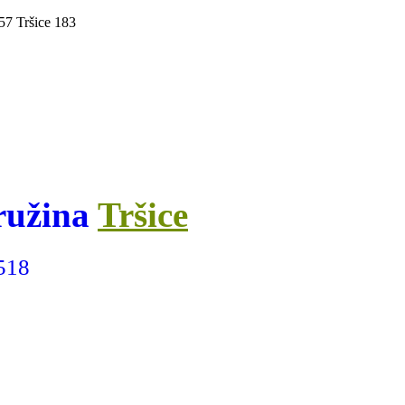
3 57 Tršice 183
ružina
Tršice
 518