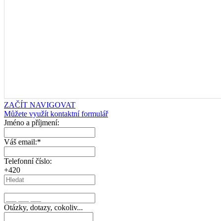
ZAČÍT NAVIGOVAT
Můžete využít kontaktní formulář
Jméno a příjmení:
Váš email:
*
Telefonní číslo:
+420
Otázky, dotazy, cokoliv...