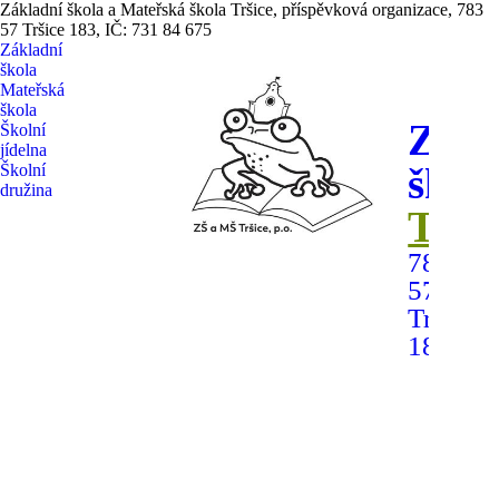
Základní škola a Mateřská škola Tršice, příspěvková organizace, 783
57 Tršice 183, IČ: 731 84 675
Základní
škola
Mateřská
škola
Zákl
Školní
jídelna
škol
Školní
družina
Trši
783
57
Tršice
183