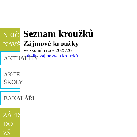
Seznam kroužků
NEJČASTĚJI
Zájmové kroužky
NAVŠTĚVOVANÉ
Ve školním roce 2025/26
nabídka zájmových kroužků
AKTUALITY
AKCE
ŠKOLY
BAKALÁŘI
ZÁPIS
DO
ZŠ