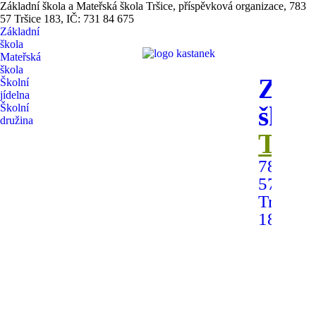
Základní škola a Mateřská škola Tršice, příspěvková organizace, 783
57 Tršice 183, IČ: 731 84 675
Základní
škola
Mateřská
škola
Zákl
Školní
jídelna
škol
Školní
družina
Trši
783
57
Tršice
183