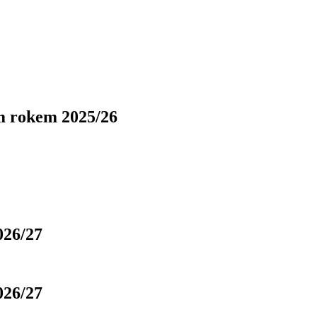
m rokem 2025/26
026/27
026/27