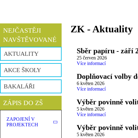
ZK - Aktuality
NEJČASTĚJI
NAVŠTĚVOVANÉ
Sběr papíru - září 
AKTUALITY
25 červen 2026
Více informací
AKCE ŠKOLY
Doplňovací volby d
6 květen 2026
BAKALÁŘI
Více informací
Výběr povinně voli
ZÁPIS DO ZŠ
5 květen 2026
Více informací
ZAPOJENÍ V
PROJEKTECH
Výběr povinně voli
5 květen 2026