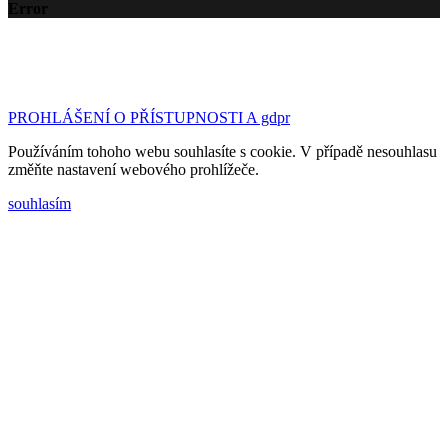
Error
©2023 Základní škola a Mateřská škola Tršice | design
& kód:
Bc. Petr Hubáček - webujchytre.cz
PROHLÁŠENÍ O PŘÍSTUPNOSTI A gdpr
Používáním tohoho webu souhlasíte s cookie. V případě nesouhlasu
změňte nastavení webového prohlížeče.
souhlasím