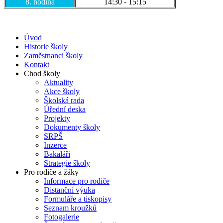
8. hodina
14:30 - 15:15
Úvod
Historie školy
Zaměstnanci školy
Kontakt
Chod školy
Aktuality
Akce školy
Školská rada
Úřední deska
Projekty
Dokumenty školy
SRPŠ
Inzerce
Bakaláři
Strategie školy
Pro rodiče a žáky
Informace pro rodiče
Distanční výuka
Formuláře a tiskopisy
Seznam kroužků
Fotogalerie