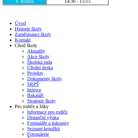
8. hodina
14:30 - 15:15
Úvod
Historie školy
Zaměstnanci školy
Kontakt
Chod školy
Aktuality
Akce školy
Školská rada
Úřední deska
Projekty
Dokumenty školy
SRPŠ
Inzerce
Bakaláři
Strategie školy
Pro rodiče a žáky
Informace pro rodiče
Distanční výuka
Formuláře a tiskopisy
Seznam kroužků
Fotogalerie