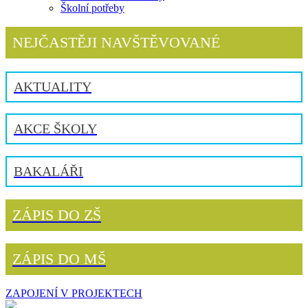
Školní potřeby
NEJČASTĚJI NAVŠTĚVOVANÉ
AKTUALITY
AKCE ŠKOLY
BAKALÁŘI
ZÁPIS DO ZŠ
ZÁPIS DO MŠ
ZAPOJENÍ V PROJEKTECH