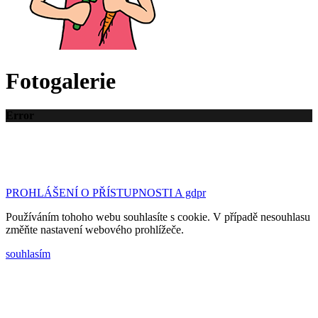
Fotogalerie
Error
©2023 Základní škola a Mateřská škola Tršice | design
& kód:
Bc. Petr Hubáček - webujchytre.cz
PROHLÁŠENÍ O PŘÍSTUPNOSTI A gdpr
Používáním tohoho webu souhlasíte s cookie. V případě nesouhlasu
změňte nastavení webového prohlížeče.
souhlasím