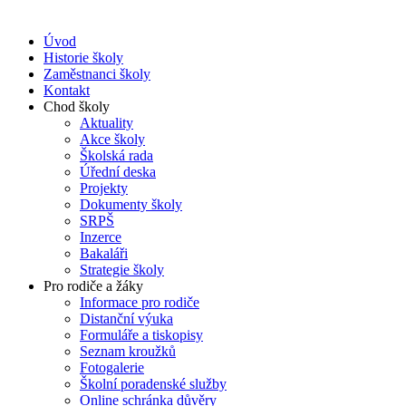
Úvod
Historie školy
Zaměstnanci školy
Kontakt
Chod školy
Aktuality
Akce školy
Školská rada
Úřední deska
Projekty
Dokumenty školy
SRPŠ
Inzerce
Bakaláři
Strategie školy
Pro rodiče a žáky
Informace pro rodiče
Distanční výuka
Formuláře a tiskopisy
Seznam kroužků
Fotogalerie
Školní poradenské služby
Online schránka důvěry